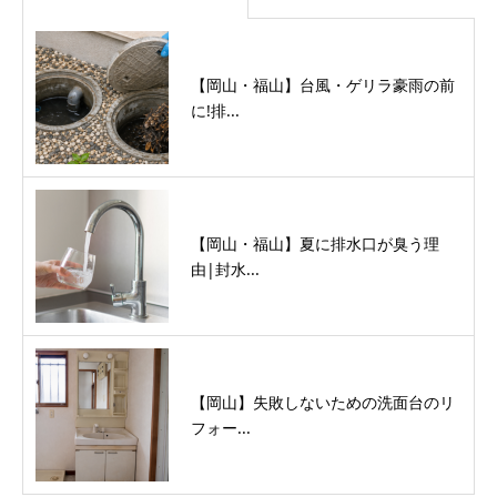
【岡山・福山】台風・ゲリラ豪雨の前
に!排...
【岡山・福山】夏に排水口が臭う理
由|封水...
【岡山】失敗しないための洗面台のリ
フォー...